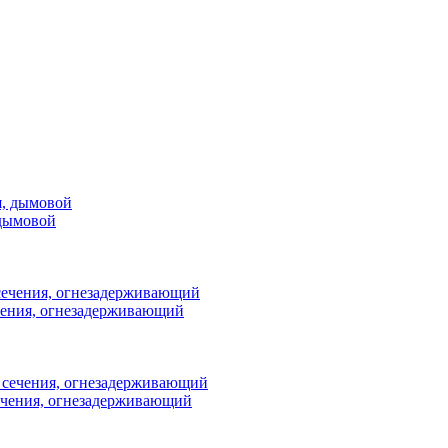
 дымовой
ения, огнезадерживающий
чения, огнезадерживающий