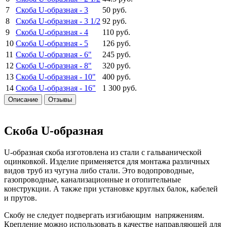
7
Скоба U-образная -
3
50 руб.
8
Скоба U-образная -
3 1/2
92 руб.
9
Скоба U-образная -
4
110 руб.
10
Скоба U-образная -
5
126 руб.
11
Скоба U-образная -
6"
245 руб.
12
Скоба U-образная -
8"
320 руб.
13
Скоба U-образная -
10"
400 руб.
14
Скоба U-образная -
16"
1 300 руб.
Описание
Отзывы
Скоба U-образная
U-образная скоба изготовлена из стали с гальванической
оцинковкой. Изделие применяется для монтажа различных
видов труб из чугуна либо стали. Это водопроводные,
газопроводные, канализационные и отопительные
конструкции. А также при установке круглых балок, кабелей
и прутов.
Скобу не следует подвергать изгибающим напряжениям.
Крепление можно использовать в качестве направляющей для