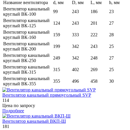
Название вентилятора
d, мм
D, мм
L, мм
h, мм
Вентилятор канальный
99
243
186
23
круглый ВК-100
Вентилятор канальный
124
243
201
27
круглый ВК-125
Вентилятор канальный
159
333
222
28
круглый ВК-160
Вентилятор канальный
199
342
243
25
круглый ВК-200
Вентилятор канальный
249
342
248
27
круглый ВК-250
Вентилятор канальный
315
402
269
25
круглый ВК-315
Вентилятор канальный
355
496
458
30
круглый ВК-355
Вентилятор канальный прямоугольный SVP
114
Цена по запросу
Подробнее
Вентилятор канальный ВКП-Ш
181